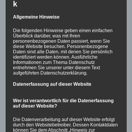
k
runterladen...
Allgemeine Hinweise
Die folgenden Hinweise geben einen einfachen
Überblick darüber, was mit Ihren
personenbezogenen Daten passiert, wenn Sie
diese Website besuchen. Personenbezogene
Daten sind alle Daten, mit denen Sie persönlich
Rettet den Wald in der
identifiziert werden können. Ausführliche
Informationen zum Thema Datenschutz
Parkstrasse.
entnehmen Sie unserer unter diesem Text
aufgeführten Datenschutzerklärung.
Datenerfassung auf dieser Website
Warum heißt die Parkstrasse in Bad Saarow
Parkstrasse?
Wer ist verantwortlich für die Datenerfassung
auf dieser Website?
Nicht weil der große und von Bad Saarow viel
Die Datenverarbeitung auf dieser Website erfolgt
durch den Websitebetreiber. Dessen Kontaktdaten
beworbene Landschaftsarchitekt Ludwig Lesser diese
können Sie dem Abschnitt „Hinweis zur