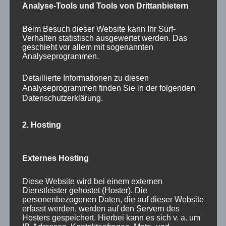
Analyse-Tools und Tools von Dritt­anbietern
bereits mehrfach ihr Unverständnis zum Ausdruck
gebracht.
Beim Besuch dieser Website kann Ihr Surf-
Verhalten statistisch ausgewertet werden. Das
geschieht vor allem mit sogenannten
Noch wenige Tage besteht bis zum 2 .November
Analyseprogrammen.
die Möglichkeit einen Widerspruch gegen dieses
Detaillierte Informationen zu diesen
Projekt beim Amt Scharmützelsee einzulegen.
Analyseprogrammen finden Sie in der folgenden
Datenschutzerklärung.
Noch ist nach 100 Jahre Bad Saarow ein Teil der
2. Hosting
Gartenstadt erhalten. Schützen wir dieses Erbe und
halten den Verkehr raus aus Bad Saarow und fördern
Externes Hosting
nicht den Einkaufstourismus.
Diese Website wird bei einem externen
Bad Saarow steht bereits jetzt am Rande einen
Dienstleister gehostet (Hoster). Die
personenbezogenen Daten, die auf dieser Website
Verkehrskollaps vor allem wenn dann auch noch die
erfasst werden, werden auf den Servern des
Hosters gespeichert. Hierbei kann es sich v. a. um
Lindenstraße wie geplant teilweise geschlossen wird.