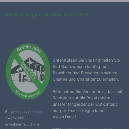
Namen, E-Mail-Adressen o. Ä.) entscheidet.
©2022 by Bürgerinitiative Bad Saarow West
Speicherdauer
Soweit innerhalb dieser Datenschutzerklärung
keine speziellere Speicherdauer genannt wurde,
verbleiben Ihre personenbezogenen Daten bei
uns, bis der Zweck für die Datenverarbeitung
entfällt. Wenn Sie ein berechtigtes Löschersuchen
geltend machen oder eine Einwilligung zur
Unterstützen Sie uns und helfen Sie
Datenverarbeitung widerrufen, werden Ihre Daten
Bad Saarow auch künftig für
gelöscht, sofern wir keine anderen rechtlich
Bewohner und Besucher in seinem
zulässigen Gründe für die Speicherung Ihrer
Charme und Charakter zu erhalten.
personenbezogenen Daten haben (z. B. steuer-
oder handelsrechtliche Aufbewahrungsfristen); im
letztgenannten Fall erfolgt die Löschung nach
Bitte haben Sie Verständnis, dass mit
Fortfall dieser Gründe.
Rücksicht auf die Privatsphäre
unserer Mitglieder der Erstkontakt
Allgemeine Hinweise zu den Rechtsgrundlagen
nur per Email erfolgen kann.
der Datenverarbeitung auf dieser Website
Bürgerinitiative mit dem
Vielen Dank!
Zweck eine
anwohnerfreundliche
Sofern Sie in die Datenverarbeitung eingewilligt