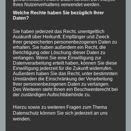
Dies geschieht nur aus einem Einzigem Grund. Es
Ihres Nutzerverhaltens verwendet werden.
Welche Rechte haben Sie bezüglich Ihrer
sollen Ersatzparkplätze für bestehende Parkplätze
Daten?
in der Silberberger
Str. gebaut werden.
Sie haben jederzeit das Recht, unentgeltlich
Auskunft über Herkunft, Empfänger und Zweck
Ihrer gespeicherten personenbezogenen Daten zu
erhalten. Sie haben außerdem ein Recht, die
Der vor Jahren aufwändig gestaltete Parkplatz in der
Berichtigung oder Löschung dieser Daten zu
Silberberger Str. wird für einen REWE vernichtet der in
verlangen. Wenn Sie eine Einwilligung zur
Datenverarbeitung erteilt haben, können Sie diese
seinem geplanten Umfang den REWE Markt in
Einwilligung jederzeit für die Zukunft widerrufen.
Außerdem haben Sie das Recht, unter bestimmten
Fürstenwalde um 500 m2 übersteigt. Vergleichbare
Umständen die Einschränkung der Verarbeitung
Märkte findet man nur in Großstädten!
Ihrer personenbezogenen Daten zu verlangen.
Des Weiteren steht Ihnen ein Beschwerderecht bei
der zuständigen Aufsichtsbehörde zu.
Die Architektenkammer von Berlin und Brandenburg,
Hierzu sowie zu weiteren Fragen zum Thema
Architekten, Landschaftsgestalter und viele
Datenschutz können Sie sich jederzeit an uns
Persönlichkeiten und Bürger von Bad Saarow reiben
wenden.
sich verwundert die Augen, sind fassungslos und haben