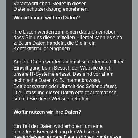
Verantwortlichen Stelle“ in dieser
als Parkplatz für Automobile plante!
Datenschutzerklärung entnehmen.
Er plante einen Grünzug zum Verweilen und Flanieren
Wie erfassen wir Ihre Daten?
der Gäste von Bad Saarow. Bisher ist das in Bad Saarow
bis heute so möglich und von den Einwohnern,
Ihre Daten werden zum einen dadurch erhoben,
dass Sie uns diese mitteilen. Hierbei kann es sich
Besuchern und Kurgästen gut angenommen.
z. B. um Daten handeln, die Sie in ein
Kontaktformular eingeben.
Nun plant die Gemeinde von Bad Saarow aber die
Andere Daten werden automatisch oder nach Ihrer
Einwilligung beim Besuch der Website durch
Vernichtung des dort bestehenden Waldes.
unsere IT-Systeme erfasst. Das sind vor allem
technische Daten (z. B. Internetbrowser,
Betriebssystem oder Uhrzeit des Seitenaufrufs).
Auf der einen Seite feiert Bad Saarow im nächsten Jahr
Die Erfassung dieser Daten erfolgt automatisch,
sein 100 jähriges Bestehen und wird auch Ludwig
sobald Sie diese Website betreten.
Lesser wieder
Wofür nutzen wir Ihre Daten?
ausführlich huldigen. Auf der anderen Seite wird sein
Erbe von Bad Saarow radikal vernichtet.
Ein Teil der Daten wird erhoben, um eine
fehlerfreie Bereitstellung der Website zu
gewährleisten. Andere Daten können zur Analyse